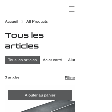
Accueil
All Products
Tous les
articles
Tous les articles
Acier carré
Aluminium
3 articles
Filtrer
Ajouter au panier